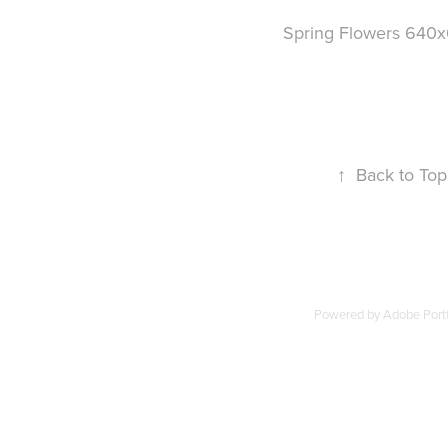
Spring Flowers 640
↑
Back to Top
Powered by
Adobe Portf