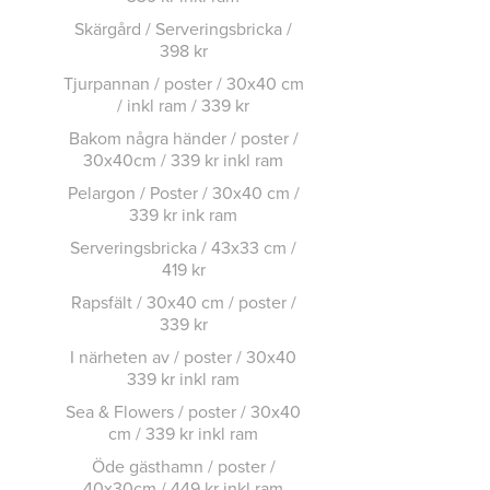
Skärgård / Serveringsbricka /
398 kr
Tjurpannan / poster / 30x40 cm
/ inkl ram / 339 kr
Bakom några händer / poster /
30x40cm / 339 kr inkl ram
Pelargon / Poster / 30x40 cm /
339 kr ink ram
Serveringsbricka / 43x33 cm /
419 kr
Rapsfält / 30x40 cm / poster /
339 kr
I närheten av / poster / 30x40
339 kr inkl ram
Sea & Flowers / poster / 30x40
cm / 339 kr inkl ram
Öde gästhamn / poster /
40x30cm / 449 kr inkl ram