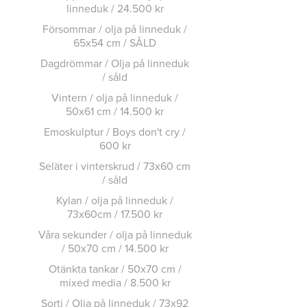
linneduk / 24.500 kr
Försommar / olja på linneduk /
65x54 cm / SÅLD
Dagdrömmar / Olja på linneduk
/ såld
Vintern / olja på linneduk /
50x61 cm / 14.500 kr
Emoskulptur / Boys don't cry /
600 kr
Seläter i vinterskrud / 73x60 cm
/ såld
Kylan / olja på linneduk /
73x60cm / 17.500 kr
Våra sekunder / olja på linneduk
/ 50x70 cm / 14.500 kr
Otänkta tankar / 50x70 cm /
mixed media / 8.500 kr
Sorti / Olja på linneduk / 73x92