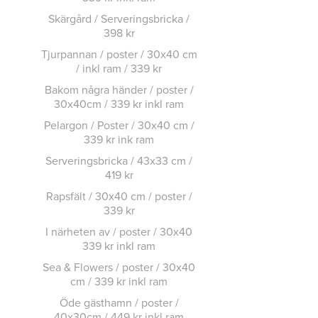
Skärgård / Serveringsbricka /
398 kr
Tjurpannan / poster / 30x40 cm
/ inkl ram / 339 kr
Bakom några händer / poster /
30x40cm / 339 kr inkl ram
Pelargon / Poster / 30x40 cm /
339 kr ink ram
Serveringsbricka / 43x33 cm /
419 kr
Rapsfält / 30x40 cm / poster /
339 kr
I närheten av / poster / 30x40
339 kr inkl ram
Sea & Flowers / poster / 30x40
cm / 339 kr inkl ram
Öde gästhamn / poster /
40x30cm / 449 kr inkl ram