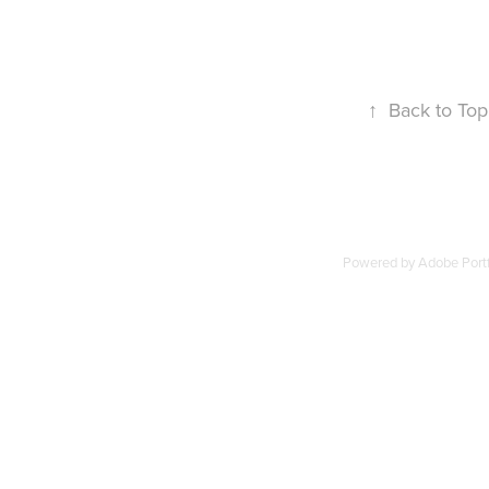
↑
Back to Top
Powered by
Adobe Portf