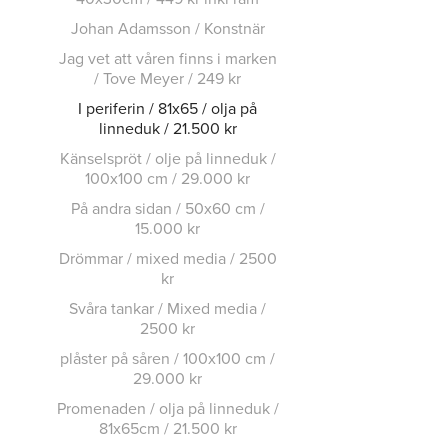
Johan Adamsson / Konstnär
Jag vet att våren finns i marken
/ Tove Meyer / 249 kr
I periferin / 81x65 / olja på
linneduk / 21.500 kr
Känselspröt / olje på linneduk /
100x100 cm / 29.000 kr
På andra sidan / 50x60 cm /
15.000 kr
Drömmar / mixed media / 2500
kr
Svåra tankar / Mixed media /
2500 kr
plåster på såren / 100x100 cm /
29.000 kr
Promenaden / olja på linneduk /
81x65cm / 21.500 kr