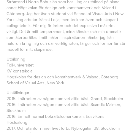
Strömstad i Norra Bohuslän som bas. Jag är utbildad på bland
annat Högskolan för design och konsthantverk och Valand i
Göteborg. Jag har även studerat vid School of Visual Arts i New
York. Jag arbetar främst i olja, men tecknar även och skapar i
collageteknik. För mig är farten och det explosiva i måleriet
viktigt. Det är mitt temperament, mina känslor och min dramatik
som återberättas i mitt måleri. Inspirationen hämtar jag från
naturen kring mig och där verkligheten, färger och former får stå
modell för mitt skapande.
Utbildning
Folkuniversitet
KV konstskola
Högskolan för design och konsthantverk & Valand, Göteborg
School of Visual Arts, New York
Utställningar
2015. I närheten av någon som vet alltid bäst. Grand, Stockholm
2016. I närheten av någon som vet alltid bäst. Scandic Malmen,
Stockholm
2016. En helt normal bekräftelsenarkoman. Edsvikens
Höstsalong
2017. Och utanför rinner livet förbi. Nybrogatan 38, Stockholm