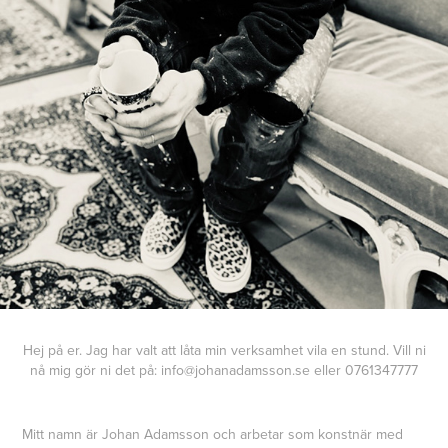
Hej på er. Jag har valt att låta min verksamhet vila en stund. Vill ni
nå mig gör ni det på: info@johanadamsson.se eller 0761347777
Mitt namn är Johan Adamsson och arbetar som konstnär med