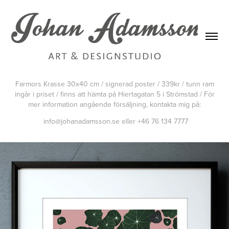
Farmors Krasse 30x40 cm / signerad poster / 339kr / tunn ram
ingår i priset / finns att hämta på Hiertagatan 5 i Strömstad / För
mer information angående försäljning, kontakta mig på:
info@johanadamsson.se eller +46 76 134 7777